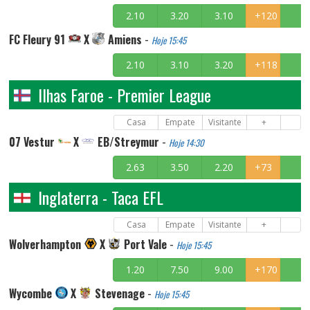
2.10
3.20
3.10
+120
FC Fleury 91
X
Amiens
-
Hoje 15:45
2.10
3.10
3.20
+118
Ilhas Faroe - Premier League
Casa
Empate
Visitante
+
07 Vestur
X
EB/Streymur
-
Hoje 14:30
2.63
3.50
2.20
+73
Inglaterra - Taca EFL
Casa
Empate
Visitante
+
Wolverhampton
X
Port Vale
-
Hoje 15:45
1.20
7.50
9.00
+170
Wycombe
X
Stevenage
-
Hoje 15:45