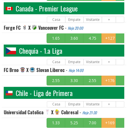
Canada - Premier League
Casa
Empate
Visitante
+
Forge FC
X
Vancouver FC
-
Hoje 20:00
1.65
3.60
4.75
+127
Chequia - 1.a Liga
Casa
Empate
Visitante
+
FC Brno
X
Slovan Liberec
-
Hoje 14:00
2.55
3.30
2.55
+176
Chile - Liga de Primera
Casa
Empate
Visitante
+
Universidad Catolica
X
Cobresal
-
Hoje 21:30
1.33
5.25
7.00
+169