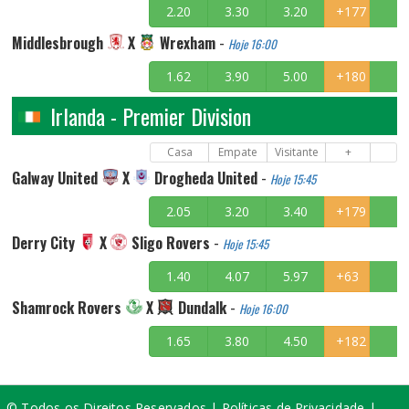
2.20
3.30
3.20
+177
Middlesbrough
X
Wrexham
-
Hoje 16:00
1.62
3.90
5.00
+180
Irlanda - Premier Division
Casa
Empate
Visitante
+
Galway United
X
Drogheda United
-
Hoje 15:45
2.05
3.20
3.40
+179
Derry City
X
Sligo Rovers
-
Hoje 15:45
1.40
4.07
5.97
+63
Shamrock Rovers
X
Dundalk
-
Hoje 16:00
1.65
3.80
4.50
+182
©
Todos os Direitos Reservados |
Políticas de Privacidade
|