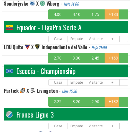
Sonderjyske
X
Viborg
-
Hoje 14:00
4.00
4.10
1.75
+183
Equador - LigaPro Serie A
Casa
Empate
Visitante
+
LDU Quito
X
Independiente del Valle
-
Hoje 21:00
2.70
3.30
2.45
+169
Escocia - Championship
Casa
Empate
Visitante
+
Partick
X
Livingston
-
Hoje 15:30
2.25
3.20
2.90
+132
France Ligue 3
Casa
Empate
Visitante
+