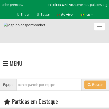
Palpites Online
Acerte nos palpites e ganhe prêmios.
Entrar
Baixar
Ao vivo
BR
Nave
MENU
Equipe
Buscar
Partidas em Destaque