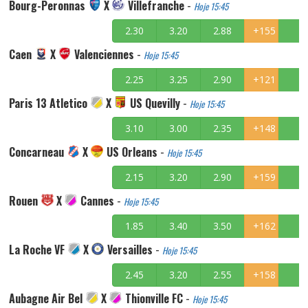
Bourg-Peronnas
X
Villefranche
-
Hoje 15:45
2.30
3.20
2.88
+155
Caen
X
Valenciennes
-
Hoje 15:45
2.25
3.25
2.90
+121
Paris 13 Atletico
X
US Quevilly
-
Hoje 15:45
3.10
3.00
2.35
+148
Concarneau
X
US Orleans
-
Hoje 15:45
2.15
3.20
2.90
+159
Rouen
X
Cannes
-
Hoje 15:45
1.85
3.40
3.50
+162
La Roche VF
X
Versailles
-
Hoje 15:45
2.45
3.20
2.55
+158
Aubagne Air Bel
X
Thionville FC
-
Hoje 15:45