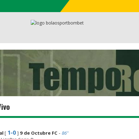
Vivo
1-0
al
[
]
9 de Octubre FC
-
86"