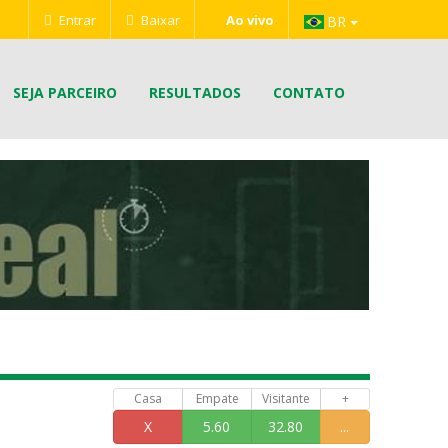
Entrar
Baixar
Ao vivo
BR
SEJA PARCEIRO
RESULTADOS
CONTATO
Casa
Empate
Visitante
+
X
5.60
32.80
...