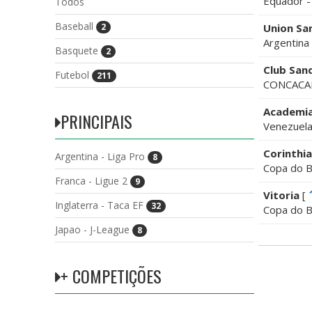
Equador -
Todos
Baseball
2
Union Sa
Argentina 
Basquete
2
Club San
Futebol
211
CONCACAF 
Academia
PRINCIPAIS
Venezuela
Corinthi
Argentina - Liga Pro
8
Copa do B
Franca - Ligue 2
9
Vitoria
[
Inglaterra - Taca EF
32
Copa do B
Japao - J-League
8
+ COMPETIÇÕES