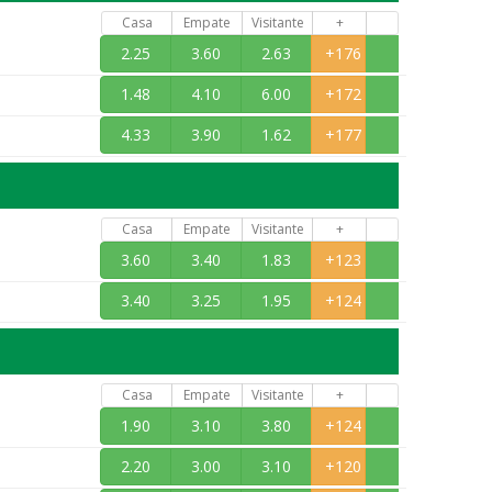
Casa
Empate
Visitante
+
2.25
3.60
2.63
+176
1.48
4.10
6.00
+172
4.33
3.90
1.62
+177
Casa
Empate
Visitante
+
3.60
3.40
1.83
+123
3.40
3.25
1.95
+124
Casa
Empate
Visitante
+
1.90
3.10
3.80
+124
2.20
3.00
3.10
+120