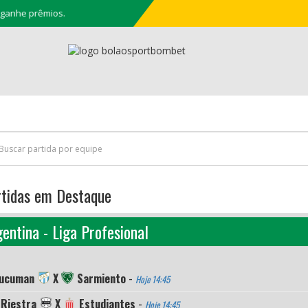
Palpites Online
Acerte nos palpit
tidas em Destaque
entina - Liga Profesional
Tucuman
X
Sarmiento
-
Hoje 14:45
 Riestra
X
Estudiantes
-
Hoje 14:45