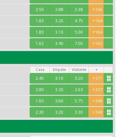
3.50
2.88
2.38
+166
1.83
3.20
4.75
+164
1.83
3.10
5.00
+164
1.62
3.40
7.00
+162
Casa
Empate
Visitante
+
2.40
3.10
3.20
+371
2.80
3.20
2.63
+327
1.65
3.60
5.75
+346
2.30
3.20
3.30
+349