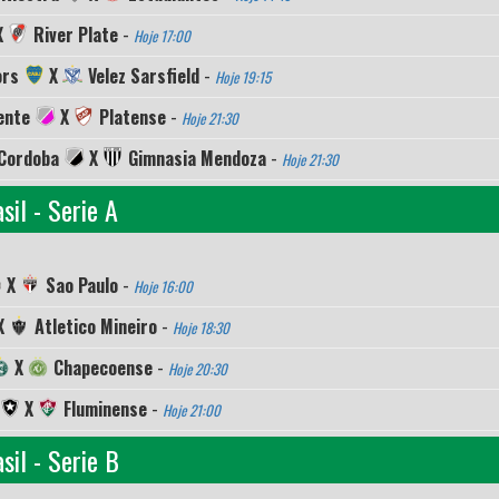
X
River Plate
-
Hoje 17:00
ors
X
Velez Sarsfield
-
Hoje 19:15
ente
X
Platense
-
Hoje 21:30
 Cordoba
X
Gimnasia Mendoza
-
Hoje 21:30
sil - Serie A
X
Sao Paulo
-
Hoje 16:00
X
Atletico Mineiro
-
Hoje 18:30
X
Chapecoense
-
Hoje 20:30
X
Fluminense
-
Hoje 21:00
sil - Serie B