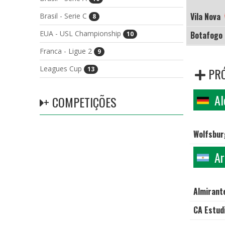
Vila Nova
Brasil - Serie C
8
EUA - USL Championship
Botafogo 
10
Franca - Ligue 2
9
Leagues Cup
13
PRÓ
Al
+ COMPETIÇÕES
Wolfsbur
Ar
Almirant
CA Estud