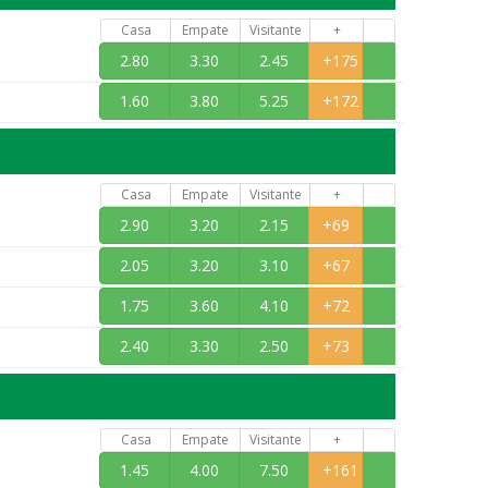
Casa
Empate
Visitante
+
2.80
3.30
2.45
+175
1.60
3.80
5.25
+172
Casa
Empate
Visitante
+
2.90
3.20
2.15
+69
2.05
3.20
3.10
+67
1.75
3.60
4.10
+72
2.40
3.30
2.50
+73
Casa
Empate
Visitante
+
1.45
4.00
7.50
+161