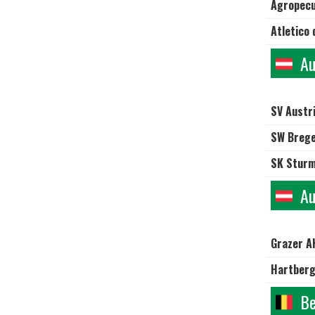
Agropecu
Atletico 
Aus
SV Austr
SW Breg
SK Sturm
Au
Grazer A
Hartber
Bel