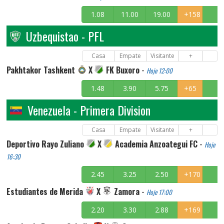
1.08
11.00
19.00
+158
Uzbequistao - PFL
Casa
Empate
Visitante
+
Pakhtakor Tashkent
X
FK Buxoro
-
Hoje 12:00
1.48
3.90
5.75
+65
Venezuela - Primera Division
Casa
Empate
Visitante
+
Deportivo Rayo Zuliano
X
Academia Anzoategui FC
-
Hoje
16:30
2.45
3.25
2.50
+170
Estudiantes de Merida
X
Zamora
-
Hoje 17:00
2.20
3.30
2.88
+169