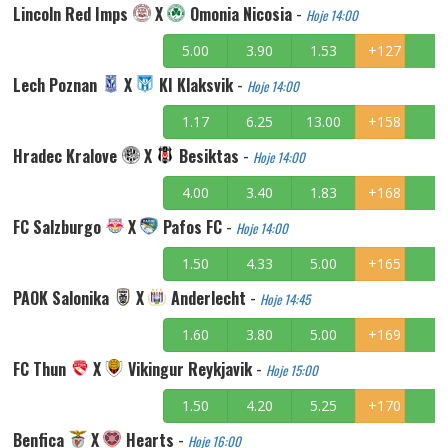
Lincoln Red Imps
X
Omonia Nicosia
-
Hoje 14:00
5.00
3.90
1.53
+127
Lech Poznan
X
KI Klaksvik
-
Hoje 14:00
1.17
6.25
13.00
+158
Hradec Kralove
X
Besiktas
-
Hoje 14:00
4.00
3.40
1.83
+168
FC Salzburgo
X
Pafos FC
-
Hoje 14:00
1.50
4.33
5.00
+165
PAOK Salonika
X
Anderlecht
-
Hoje 14:45
1.60
3.80
5.00
+169
FC Thun
X
Vikingur Reykjavik
-
Hoje 15:00
1.50
4.20
5.25
+170
Benfica
X
Hearts
-
Hoje 16:00