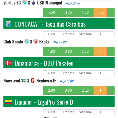
Verdes FC
X
CSD Municipal
-
Hoje 22:00
7.50
4.75
1.30
+72
CONCACAF - Taca das Caraibas
Casa
Empate
Visitante
+
Club Sando
X
Broki
-
Hoje 19:00
1.83
3.80
3.30
+74
Dinamarca - DBU Pokalen
Casa
Empate
Visitante
+
Naestved
X
Hvidovre IF
-
Hoje 13:00
2.80
3.80
2.20
+144
Equador - LigaPro Serie B
Casa
Empate
Visitante
+