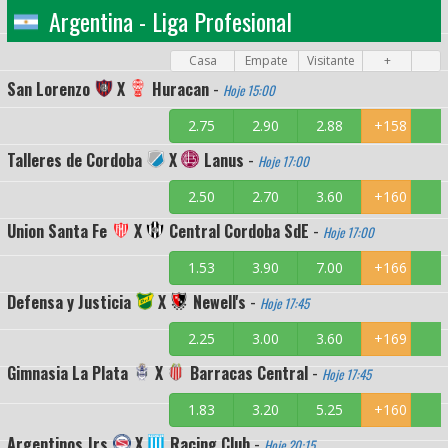
Argentina - Liga Profesional
Casa
Empate
Visitante
+
San Lorenzo
X
Huracan
-
Hoje 15:00
2.75
2.90
2.88
+158
Talleres de Cordoba
X
Lanus
-
Hoje 17:00
2.50
2.70
3.60
+160
Union Santa Fe
X
Central Cordoba SdE
-
Hoje 17:00
1.53
3.90
7.00
+166
Defensa y Justicia
X
Newell's
-
Hoje 17:45
2.25
3.00
3.60
+169
Gimnasia La Plata
X
Barracas Central
-
Hoje 17:45
1.83
3.20
5.25
+160
Argentinos Jrs
X
Racing Club
-
Hoje 20:15