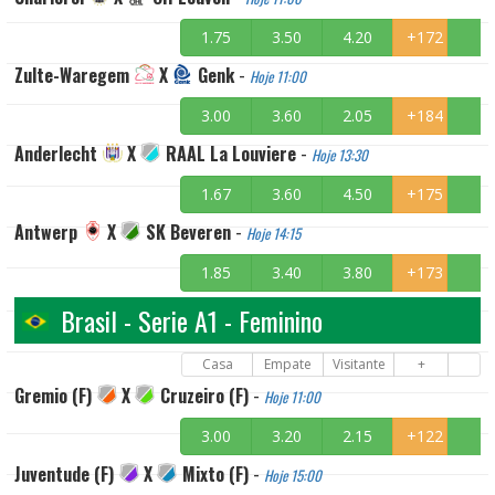
1.75
3.50
4.20
+172
Zulte-Waregem
X
Genk
-
Hoje 11:00
3.00
3.60
2.05
+184
Anderlecht
X
RAAL La Louviere
-
Hoje 13:30
1.67
3.60
4.50
+175
Antwerp
X
SK Beveren
-
Hoje 14:15
1.85
3.40
3.80
+173
Brasil - Serie A1 - Feminino
Casa
Empate
Visitante
+
Gremio (F)
X
Cruzeiro (F)
-
Hoje 11:00
3.00
3.20
2.15
+122
Juventude (F)
X
Mixto (F)
-
Hoje 15:00