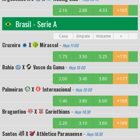
2.10
2.88
4.33
+165
Brasil - Serie A
Casa
Empate
Visitante
+
Cruzeiro
X
Mirassol
-
Hoje 11:00
1.73
3.50
5.25
+170
Bahia
X
Vasco da Gama
-
Hoje 16:00
2.00
3.40
3.80
+177
Palmeiras
X
Internacional
-
Hoje 16:00
1.40
3.80
6.00
+169
Bragantino
X
Corinthians
-
Hoje 18:30
2.20
3.10
3.60
+169
Santos
X
Athletico Paranaense
-
Hoje 18:30