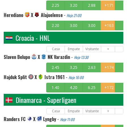
2.25
3.20
2.88
+171
Herediano
X
Alajuelense
-
Hoje 21:00
2.20
3.00
3.00
+163
Croacia - HNL
Casa
Empate
Visitante
+
Slaven Belupo
X
NK Varazdin
-
Hoje 13:30
2.45
3.25
2.63
+174
Hajduk Split
X
Istra 1961
-
Hoje 16:00
1.40
4.20
6.25
+172
Dinamarca - Superligaen
Casa
Empate
Visitante
+
Randers FC
X
Lyngby
-
Hoje 11:00