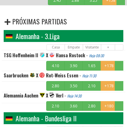
2.45
2.88
3.25
+158
PRÓXIMAS PARTIDAS
Alemanha - 3.Liga
Casa
Empate
Visitante
+
TSG Hoffenheim II
X
Hansa Rostock
-
Hoje 08:30
4.10
3.90
1.65
+178
Saarbrucken
X
Rot-Weiss Essen
-
Hoje 11:30
2.80
3.50
2.10
+178
Alemannia Aachen
X
Verl
-
Hoje 14:30
2.10
3.60
2.80
+180
Alemanha - Bundesliga II