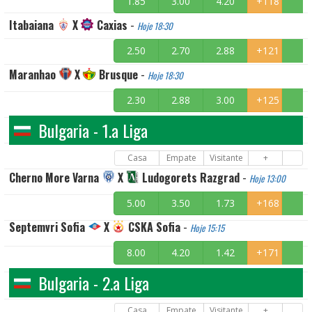
1.85
3.00
4.20
+118
Itabaiana
X
Caxias
-
Hoje 18:30
2.50
2.70
2.88
+121
Maranhao
X
Brusque
-
Hoje 18:30
2.30
2.88
3.00
+125
Bulgaria - 1.a Liga
Casa
Empate
Visitante
+
Cherno More Varna
X
Ludogorets Razgrad
-
Hoje 13:00
5.00
3.50
1.73
+168
Septemvri Sofia
X
CSKA Sofia
-
Hoje 15:15
8.00
4.20
1.42
+171
Bulgaria - 2.a Liga
Casa
Empate
Visitante
+