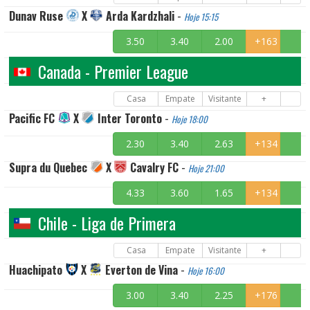
Dunav Ruse
X
Arda Kardzhali
-
Hoje 15:15
3.50
3.40
2.00
+163
Canada - Premier League
Casa
Empate
Visitante
+
Pacific FC
X
Inter Toronto
-
Hoje 18:00
2.30
3.40
2.63
+134
Supra du Quebec
X
Cavalry FC
-
Hoje 21:00
4.33
3.60
1.65
+134
Chile - Liga de Primera
Casa
Empate
Visitante
+
Huachipato
X
Everton de Vina
-
Hoje 16:00
3.00
3.40
2.25
+176