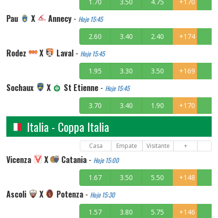
1.70
3.50
4.75
+170
Pau
X
Annecy
-
Hoje 15:45
2.60
3.40
2.40
+174
Rodez
X
Laval
-
Hoje 15:45
1.95
3.30
3.50
+169
Sochaux
X
St Etienne
-
Hoje 15:45
3.70
3.40
1.90
+170
Italia - Coppa Italia
Casa
Empate
Visitante
+
Vicenza
X
Catania
-
Hoje 15:00
1.67
3.50
5.50
+148
Ascoli
X
Potenza
-
Hoje 15:30
1.57
3.80
5.75
+146