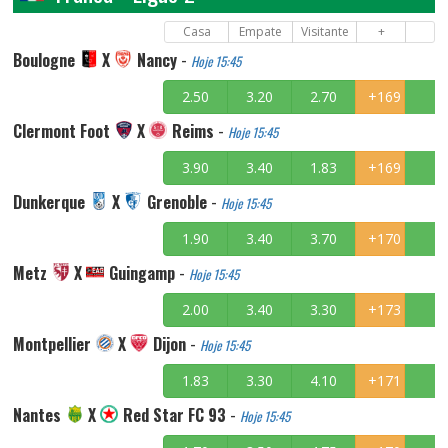
Casa
Empate
Visitante
+
Boulogne
X
Nancy
-
Hoje 15:45
2.50
3.20
2.70
+169
Clermont Foot
X
Reims
-
Hoje 15:45
3.90
3.40
1.83
+169
Dunkerque
X
Grenoble
-
Hoje 15:45
1.90
3.40
3.70
+170
Metz
X
Guingamp
-
Hoje 15:45
2.00
3.40
3.30
+173
Montpellier
X
Dijon
-
Hoje 15:45
1.83
3.30
4.10
+171
Nantes
X
Red Star FC 93
-
Hoje 15:45