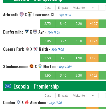
Casa
Empate
Visitante
+
Arbroath
X
Inverness CT
-
Hoje 11:00
2.75
3.40
2.20
+127
Dunfermline
X
Ayr
-
Hoje 11:00
2.05
3.25
3.10
+124
Queen's Park
X
Raith
-
Hoje 11:00
3.50
3.25
1.90
+125
Stenhousemuir
X
Morton
-
Hoje 11:00
1.95
3.40
3.30
+128
Escocia - Premiership
Casa
Empate
Visitante
+
Dundee
X
Aberdeen
-
Hoje 11:00