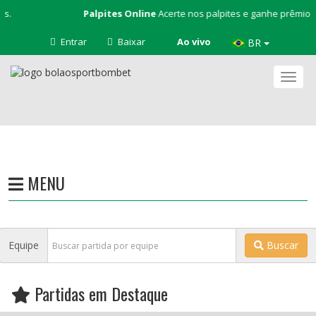
Palpites Online
Acerte nos palpites e ganhe prêmios.
Entrar
Baixar
Ao vivo
BR
Nave
MENU
Equipe
Buscar
Partidas em Destaque