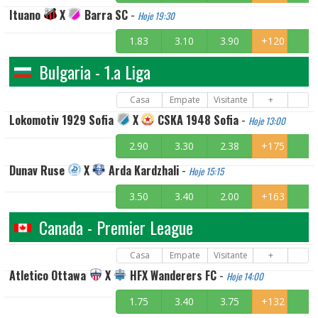
Ituano
X
Barra SC
-
Hoje 19:30
1.83
3.10
3.90
+120
Bulgaria - 1.a Liga
Casa
Empate
Visitante
+
Lokomotiv 1929 Sofia
X
CSKA 1948 Sofia
-
Hoje 13:00
2.90
3.30
2.38
+175
Dunav Ruse
X
Arda Kardzhali
-
Hoje 15:15
3.50
3.40
2.00
+163
Canada - Premier League
Casa
Empate
Visitante
+
Atletico Ottawa
X
HFX Wanderers FC
-
Hoje 14:00
1.75
3.40
3.75
+132