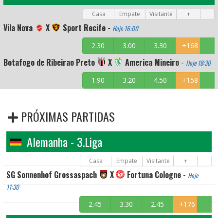
Casa
Empate
Visitante
+
Vila Nova
X
Sport Recife
-
Hoje 16:00
2.30
3.00
3.30
+168
Botafogo de Ribeirao Preto
X
America Mineiro
-
Hoje 18:30
1.90
3.20
4.50
+158
PRÓXIMAS PARTIDAS
Alemanha - 3.Liga
Casa
Empate
Visitante
+
SG Sonnenhof Grossaspach
X
Fortuna Cologne
-
Hoje
11:30
2.45
3.30
2.45
+176