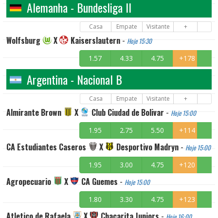
Alemanha - Bundesliga II
Casa
Empate
Visitante
+
Wolfsburg
X
Kaiserslautern
-
Hoje 15:30
1.57
4.33
4.75
+178
Argentina - Nacional B
Casa
Empate
Visitante
+
Almirante Brown
X
Club Ciudad de Bolivar
-
Hoje 15:00
1.95
2.75
5.50
+114
CA Estudiantes Caseros
X
Desportivo Madryn
-
Hoje 15:00
1.95
3.00
4.75
+120
Agropecuario
X
CA Guemes
-
Hoje 15:00
1.80
3.30
4.75
+123
Atletico de Rafaela
X
Chacarita Juniors
-
Hoje 16:00