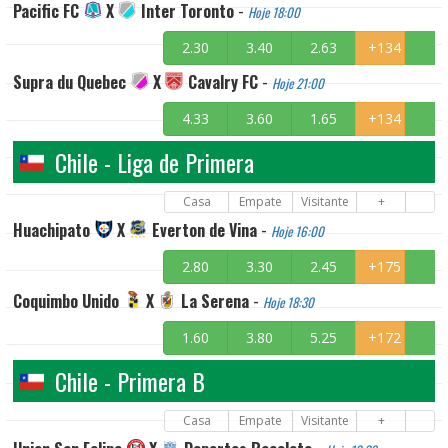
Pacific FC
X
Inter Toronto
-
Hoje 18:00
2.30
3.40
2.63
+134
Supra du Quebec
X
Cavalry FC
-
Hoje 21:00
4.33
3.60
1.65
+134
Chile - Liga de Primera
Casa
Empate
Visitante
+
Huachipato
X
Everton de Vina
-
Hoje 16:00
2.80
3.30
2.45
+175
Coquimbo Unido
X
La Serena
-
Hoje 18:30
1.60
3.80
5.25
+172
Chile - Primera B
Casa
Empate
Visitante
+