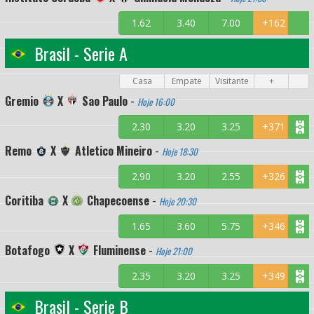
1.62
3.40
7.00
+162
Brasil - Serie A
Casa
Empate
Visitante
+
Gremio
X
Sao Paulo
-
Hoje 16:00
2.30
3.20
3.25
+371
Remo
X
Atletico Mineiro
-
Hoje 18:30
2.90
3.20
2.55
+326
Coritiba
X
Chapecoense
-
Hoje 20:30
1.65
3.60
5.75
+346
Botafogo
X
Fluminense
-
Hoje 21:00
2.35
3.20
3.25
+349
Brasil - Serie B