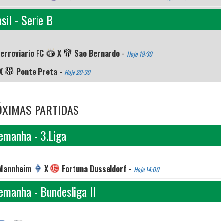
sil - Serie B
erroviario FC
X
Sao Bernardo
-
Hoje 19:30
X
Ponte Preta
-
Hoje 20:30
XIMAS PARTIDAS
emanha - 3.Liga
Mannheim
X
Fortuna Dusseldorf
-
Hoje 14:00
emanha - Bundesliga II