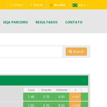
es e ganhe prêmios.
Entrar
Baixar
Ao vivo
BR
SEJA PARCEIRO
RESULTADOS
CONTATO
Buscar
Casa
Empate
Visitante
+
1.48
3.70
9.00
+161
1.50
3.70
8.50
+165