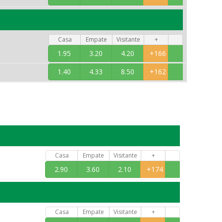
Casa
Empate
Visitante
+
1.95
3.20
4.20
+166
1.40
4.33
8.50
+162
Casa
Empate
Visitante
+
2.90
3.60
2.10
+174
Casa
Empate
Visitante
+