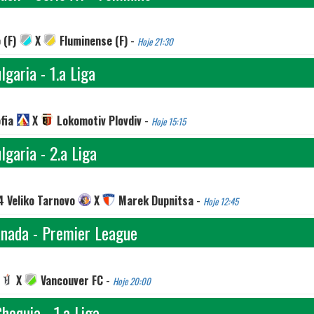
 (F)
X
Fluminense (F)
-
Hoje 21:30
garia - 1.a Liga
fia
X
Lokomotiv Plovdiv
-
Hoje 15:15
garia - 2.a Liga
4 Veliko Tarnovo
X
Marek Dupnitsa
-
Hoje 12:45
nada - Premier League
X
Vancouver FC
-
Hoje 20:00
hequia - 1.a Liga