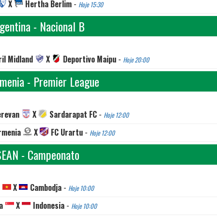
X
Hertha Berlim
-
Hoje 15:30
gentina - Nacional B
il Midland
X
Deportivo Maipu
-
Hoje 20:00
menia - Premier League
erevan
X
Sardarapat FC
-
Hoje 12:00
rmenia
X
FC Urartu
-
Hoje 12:00
EAN - Campeonato
X
Cambodja
-
Hoje 10:00
a
X
Indonesia
-
Hoje 10:00