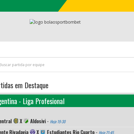
Palpites Online
Acerte nos palpit
tidas em Destaque
entina - Liga Profesional
entral
X
Aldosivi
-
Hoje 19:30
ente Rivadavia
X
Estudiantes Rio Cuarto
-
Hoje 21:45