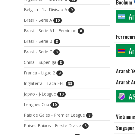
Bochum
Belgica - 1.a Divisao A
9
Ar
Brasil - Serie A
10
Brasil - Serie A1 - Feminino
8
Ferrocarr
Brasil - Serie B
8
Ar
Brasil - Serie C
8
China - Superliga
8
Ararat Y
Franca - Ligue 2
9
Ararat A
Inglaterra - Taca EFL
33
AS
Japao - J-League
10
Leagues Cup
10
Pais de Gales - Premier League
8
Vietname
Paises Baixos - Eerste Divisie
8
Singapur