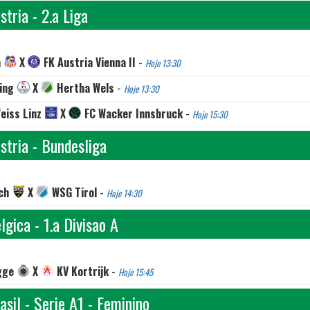
tria - 2.a Liga
n
X
FK Austria Vienna II
-
Hoje 13:30
ing
X
Hertha Wels
-
Hoje 13:30
eiss Linz
X
FC Wacker Innsbruck
-
Hoje 15:30
stria - Bundesliga
ch
X
WSG Tirol
-
Hoje 14:30
gica - 1.a Divisao A
gge
X
KV Kortrijk
-
Hoje 15:45
sil - Serie A1 - Feminino