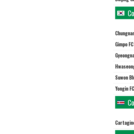
Co
Chungna
Gimpo FC
Gyeongn
Hwaseon
Suwon Bl
Yongin F
Cos
Cartagin