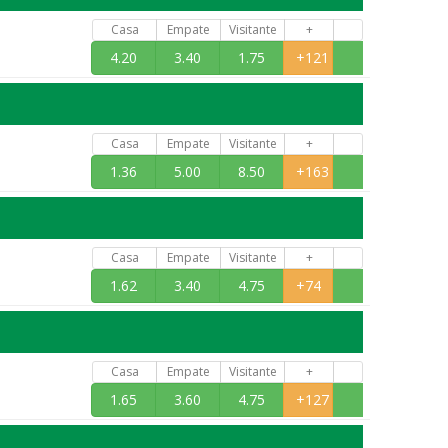
Casa
Empate
Visitante
+
4.20
3.40
1.75
+121
Casa
Empate
Visitante
+
1.36
5.00
8.50
+163
Casa
Empate
Visitante
+
1.62
3.40
4.75
+74
Casa
Empate
Visitante
+
1.65
3.60
4.75
+127