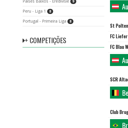
Paises Baixos - Eredivisie
9
Aus
Peru - Liga 1
8
Portugal - Primeira Liga
8
St Polte
FC Liefer
+ COMPETIÇÕES
FC Blau W
Au
SCR Alta
Bel
Club Bru
Bra