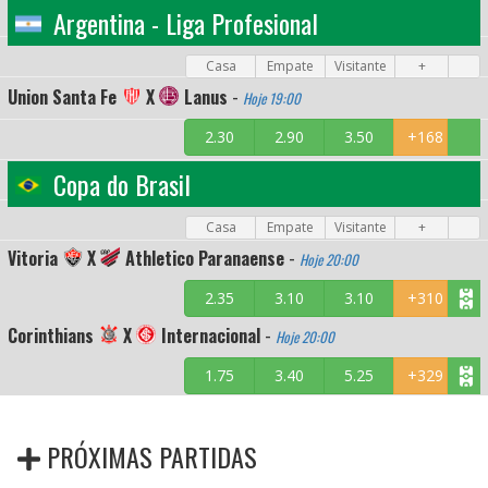
Argentina - Liga Profesional
Casa
Empate
Visitante
+
Union Santa Fe
X
Lanus
-
Hoje 19:00
2.30
2.90
3.50
+168
Copa do Brasil
Casa
Empate
Visitante
+
Vitoria
X
Athletico Paranaense
-
Hoje 20:00
2.35
3.10
3.10
+310
Corinthians
X
Internacional
-
Hoje 20:00
1.75
3.40
5.25
+329
PRÓXIMAS PARTIDAS