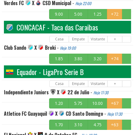
Verdes FC
X
CSD Municipal
-
Hoje 22:00
9.00
5.00
1.25
+72
CONCACAF - Taca das Caraibas
Casa
Empate
Visitante
+
Club Sando
X
Broki
-
Hoje 19:00
1.85
3.80
3.20
+74
Equador - LigaPro Serie B
Casa
Empate
Visitante
+
Independiente Juniors
X
22 de Julio
-
Hoje 17:30
1.20
5.75
10.00
+67
Atletico FC Guayaquil
X
CD Santo Domingo
-
Hoje 17:30
1.70
3.10
4.75
+63