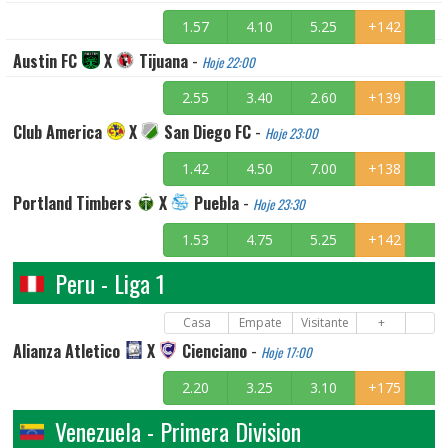
1.57
4.10
5.25
+142
Austin FC
X
Tijuana
-
Hoje 22:00
2.55
3.40
2.60
+139
Club America
X
San Diego FC
-
Hoje 23:00
1.42
4.50
7.00
+138
Portland Timbers
X
Puebla
-
Hoje 23:30
1.53
4.75
5.25
+142
Peru - Liga 1
Casa
Empate
Visitante
+
Alianza Atletico
X
Cienciano
-
Hoje 17:00
2.20
3.25
3.10
+175
Venezuela - Primera Division