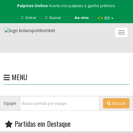
Palpites Online
Acerte nos palpites e ganhe prêmios.
Entrar
Baixar
Ao vivo
BR
Nave
MENU
Equipe
Buscar
Partidas em Destaque