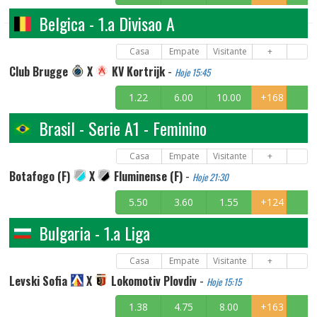
Belgica - 1.a Divisao A
Casa
Empate
Visitante
+
Club Brugge
X
KV Kortrijk
-
Hoje 15:45
1.22
6.00
10.00
+168
Brasil - Serie A1 - Feminino
Casa
Empate
Visitante
+
Botafogo (F)
X
Fluminense (F)
-
Hoje 21:30
5.50
3.60
1.55
+124
Bulgaria - 1.a Liga
Casa
Empate
Visitante
+
Levski Sofia
X
Lokomotiv Plovdiv
-
Hoje 15:15
1.38
4.75
8.00
+163