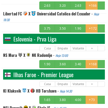
2.63
3.20
2.63
+166
Libertad FC
X
Universidad Catolica del Ecuador
-
Hoje
18:30
3.75
3.50
1.90
+172
Eslovenia - Prva Liga
Casa
Empate
Visitante
+
NS Mura
X
NK Radomlje
-
Hoje 13:00
1.90
3.60
3.40
+168
Ilhas Faroe - Premier League
Casa
Empate
Visitante
+
KI Klaksvik
X
HB Torshavn
-
Hoje 14:30
1.65
3.80
4.00
+73