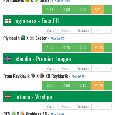
NSI Runavik
X
Skala IF
-
Hoje 15:00
1.38
4.33
6.00
+71
Inglaterra - Taca EFL
Casa
Empate
Visitante
+
Plymouth
X
Exeter
-
Hoje 16:00
1.40
4.75
6.50
+173
Islandia - Premier League
Casa
Empate
Visitante
+
Fram Reykjavik
X
KR Reykjavik
-
Hoje 16:15
2.55
4.00
2.10
+176
Letonia - Virsliga
Casa
Empate
Visitante
+
RFS
X
Grobinas SC
-
Hoje 13:30