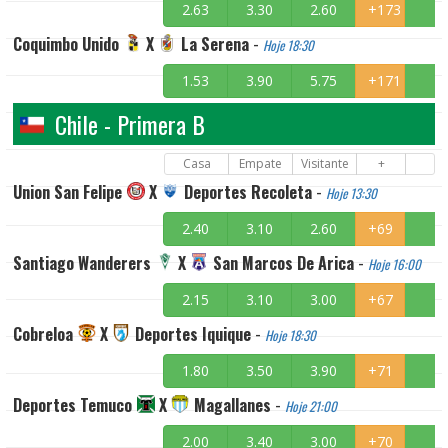
2.63
3.30
2.60
+173
Coquimbo Unido
X
La Serena
-
Hoje 18:30
1.53
3.90
5.75
+171
Chile - Primera B
Casa
Empate
Visitante
+
Union San Felipe
X
Deportes Recoleta
-
Hoje 13:30
2.40
3.10
2.60
+69
Santiago Wanderers
X
San Marcos De Arica
-
Hoje 16:00
2.15
3.10
3.00
+67
Cobreloa
X
Deportes Iquique
-
Hoje 18:30
1.80
3.50
3.90
+71
Deportes Temuco
X
Magallanes
-
Hoje 21:00
2.00
3.40
3.00
+70