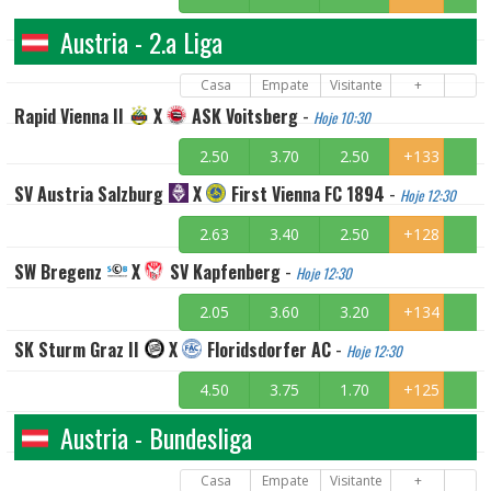
Austria - 2.a Liga
Casa
Empate
Visitante
+
Rapid Vienna II
X
ASK Voitsberg
-
Hoje 10:30
2.50
3.70
2.50
+133
SV Austria Salzburg
X
First Vienna FC 1894
-
Hoje 12:30
2.63
3.40
2.50
+128
SW Bregenz
X
SV Kapfenberg
-
Hoje 12:30
2.05
3.60
3.20
+134
SK Sturm Graz II
X
Floridsdorfer AC
-
Hoje 12:30
4.50
3.75
1.70
+125
Austria - Bundesliga
Casa
Empate
Visitante
+