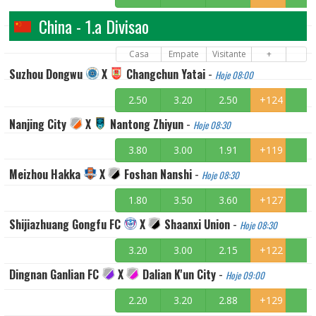
China - 1.a Divisao
Casa
Empate
Visitante
+
Suzhou Dongwu
X
Changchun Yatai
-
Hoje 08:00
2.50
3.20
2.50
+124
Nanjing City
X
Nantong Zhiyun
-
Hoje 08:30
3.80
3.00
1.91
+119
Meizhou Hakka
X
Foshan Nanshi
-
Hoje 08:30
1.80
3.50
3.60
+127
Shijiazhuang Gongfu FC
X
Shaanxi Union
-
Hoje 08:30
3.20
3.00
2.15
+122
Dingnan Ganlian FC
X
Dalian K'un City
-
Hoje 09:00
2.20
3.20
2.88
+129