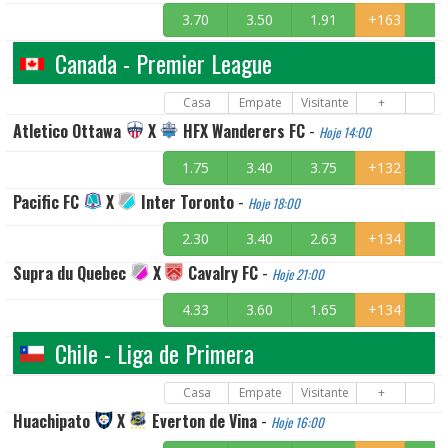
3.70
3.50
1.91
+163
Canada - Premier League
Casa
Empate
Visitante
+
Atletico Ottawa
X
HFX Wanderers FC
-
Hoje 14:00
1.75
3.40
3.75
+132
Pacific FC
X
Inter Toronto
-
Hoje 18:00
2.30
3.40
2.63
+134
Supra du Quebec
X
Cavalry FC
-
Hoje 21:00
4.33
3.60
1.65
+134
Chile - Liga de Primera
Casa
Empate
Visitante
+
Huachipato
X
Everton de Vina
-
Hoje 16:00