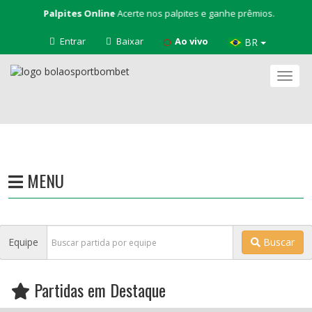
Palpites Online
Acerte nos palpites e ganhe prêmios.
Entrar
Baixar
Ao vivo
BR
Nave
MENU
Equipe
Buscar
Partidas em Destaque