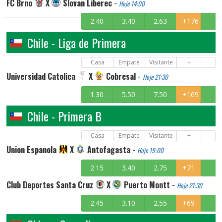
FC Brno
X
Slovan Liberec
-
Hoje 14:00
2.40
3.40
2.63
+176
Chile - Liga de Primera
Casa
Empate
Visitante
+
Universidad Catolica
X
Cobresal
-
Hoje 21:30
1.30
5.50
7.50
+169
Chile - Primera B
Casa
Empate
Visitante
+
Union Espanola
X
Antofagasta
-
Hoje 19:00
2.15
3.40
2.75
+71
Club Deportes Santa Cruz
X
Puerto Montt
-
Hoje 21:30
2.45
3.10
2.55
+69