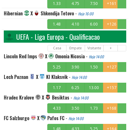
1.33
4.75
7.50
+161
Hibernian
X
Shkendija Tetovo
-
Hoje 16:00
1.48
4.10
6.00
+126
UEFA - Liga Europa - Qualificacao
Casa
Empate
Visitante
+
Lincoln Red Imps
X
Omonia Nicosia
-
Hoje 14:00
5.25
3.90
1.50
+127
Lech Poznan
X
KI Klaksvik
-
Hoje 14:00
1.17
6.25
13.00
+157
Hradec Kralove
X
Besiktas
-
Hoje 14:00
4.33
3.50
1.73
+168
FC Salzburgo
X
Pafos FC
-
Hoje 14:00
1.48
4.33
5.25
+164