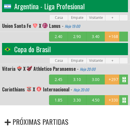
Argentina - Liga Profesional
Casa
Empate
Visitante
+
Union Santa Fe
X
Lanus
-
Hoje 19:00
2.40
2.90
3.40
+168
Copa do Brasil
Casa
Empate
Visitante
+
Vitoria
X
Athletico Paranaense
-
Hoje 20:00
2.45
3.10
3.00
+297
Corinthians
X
Internacional
-
Hoje 20:00
1.85
3.30
4.50
+330
PRÓXIMAS PARTIDAS