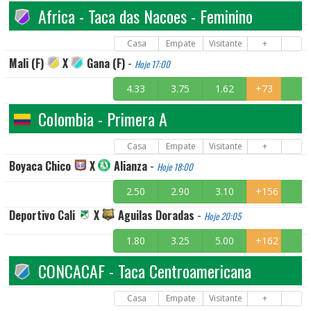
Africa - Taca das Nacoes - Feminino
Casa
Empate
Visitante
+
Mali (F)
X
Gana (F)
-
Hoje 17:00
4.33
3.75
1.62
+73
Colombia - Primera A
Casa
Empate
Visitante
+
Boyaca Chico
X
Alianza
-
Hoje 18:00
2.50
2.90
3.10
+156
Deportivo Cali
X
Aguilas Doradas
-
Hoje 20:05
1.80
3.25
5.00
+162
CONCACAF - Taca Centroamericana
Casa
Empate
Visitante
+