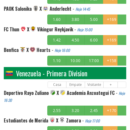
PAOK Salonika
X
Anderlecht
-
Hoje 14:45
1.60
3.80
5.00
+169
FC Thun
X
Vikingur Reykjavik
-
Hoje 15:00
1.42
4.50
6.00
+169
Benfica
X
Hearts
-
Hoje 16:00
1.10
10.00
17.00
+158
Venezuela - Primera Division
Casa
Empate
Visitante
+
Deportivo Rayo Zuliano
X
Academia Anzoategui FC
-
Hoje
16:30
2.55
3.20
2.45
+170
Estudiantes de Merida
X
Zamora
-
Hoje 17:00