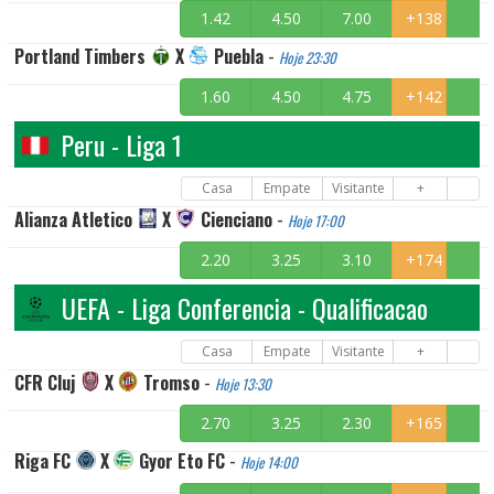
1.42
4.50
7.00
+138
Portland Timbers
X
Puebla
-
Hoje 23:30
1.60
4.50
4.75
+142
Peru - Liga 1
Casa
Empate
Visitante
+
Alianza Atletico
X
Cienciano
-
Hoje 17:00
2.20
3.25
3.10
+174
UEFA - Liga Conferencia - Qualificacao
Casa
Empate
Visitante
+
CFR Cluj
X
Tromso
-
Hoje 13:30
2.70
3.25
2.30
+165
Riga FC
X
Gyor Eto FC
-
Hoje 14:00