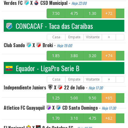
Verdes FC
X
CSD Municipal
-
Hoje 22:00
7.50
4.75
1.30
+72
CONCACAF - Taca das Caraibas
Casa
Empate
Visitante
+
Club Sando
X
Broki
-
Hoje 19:00
1.85
3.80
3.20
+74
Equador - LigaPro Serie B
Casa
Empate
Visitante
+
Independiente Juniors
X
22 de Julio
-
Hoje 17:30
1.25
5.00
9.50
+65
Atletico FC Guayaquil
X
CD Santo Domingo
-
Hoje 17:30
1.70
3.10
4.75
+62