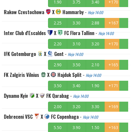
1.90
3.75
3.40
+170
Rakow Czestochowa
X
Hammarby
-
Hoje 14:00
2.25
3.30
2.88
+167
Inter Club d'Escaldes
X
FC Flora Tallinn
-
Hoje 14:00
2.20
3.10
3.20
+170
IFK Gotemburgo
X
Gent
-
Hoje 14:00
2.90
3.50
2.10
+165
FK Zalgiris Vilnius
X
Hajduk Split
-
Hoje 14:00
3.50
3.40
1.90
+171
Dynamo Kyiv
X
FK Qarabag
-
Hoje 14:00
2.00
3.20
3.30
+169
Debreceni VSC
X
FC Copenhaga
-
Hoje 14:00
5.50
3.90
1.50
+163