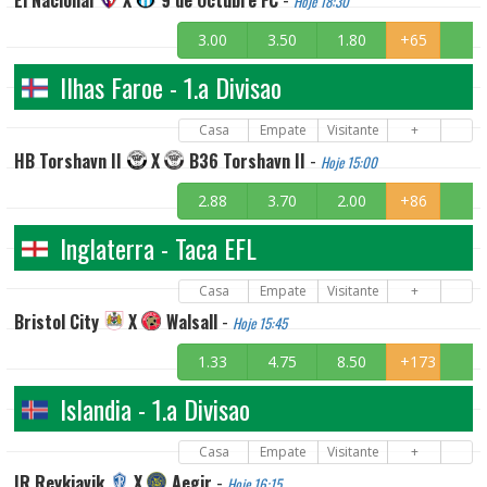
El Nacional
X
9 de Octubre FC
-
Hoje 18:30
3.00
3.50
1.80
+65
Ilhas Faroe - 1.a Divisao
Casa
Empate
Visitante
+
HB Torshavn II
X
B36 Torshavn II
-
Hoje 15:00
2.88
3.70
2.00
+86
Inglaterra - Taca EFL
Casa
Empate
Visitante
+
Bristol City
X
Walsall
-
Hoje 15:45
1.33
4.75
8.50
+173
Islandia - 1.a Divisao
Casa
Empate
Visitante
+
IR Reykjavik
X
Aegir
-
Hoje 16:15