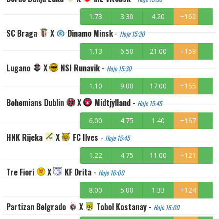
1.73
3.30
4.20
+162
SC Braga
X
Dinamo Minsk
-
Hoje 15:30
1.13
6.50
21.00
+159
Lugano
X
NSI Runavik
-
Hoje 15:30
1.10
9.00
17.00
+155
Bohemians Dublin
X
Midtjylland
-
Hoje 15:45
6.00
4.75
1.40
+167
HNK Rijeka
X
FC Ilves
-
Hoje 15:45
1.22
4.75
11.00
+121
Tre Fiori
X
KF Drita
-
Hoje 16:00
8.00
5.00
1.33
+124
Partizan Belgrado
X
Tobol Kostanay
-
Hoje 16:00