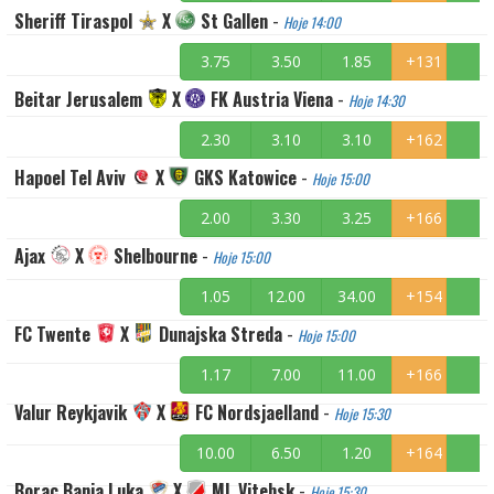
Sheriff Tiraspol
X
St Gallen
-
Hoje 14:00
3.75
3.50
1.85
+131
Beitar Jerusalem
X
FK Austria Viena
-
Hoje 14:30
2.30
3.10
3.10
+162
Hapoel Tel Aviv
X
GKS Katowice
-
Hoje 15:00
2.00
3.30
3.25
+166
Ajax
X
Shelbourne
-
Hoje 15:00
1.05
12.00
34.00
+154
FC Twente
X
Dunajska Streda
-
Hoje 15:00
1.17
7.00
11.00
+166
Valur Reykjavik
X
FC Nordsjaelland
-
Hoje 15:30
10.00
6.50
1.20
+164
Borac Banja Luka
X
ML Vitebsk
-
Hoje 15:30