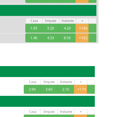
Casa
Empate
Visitante
+
1.95
3.20
4.20
+166
1.40
4.33
8.50
+162
Casa
Empate
Visitante
+
2.90
3.60
2.10
+174
Casa
Empate
Visitante
+