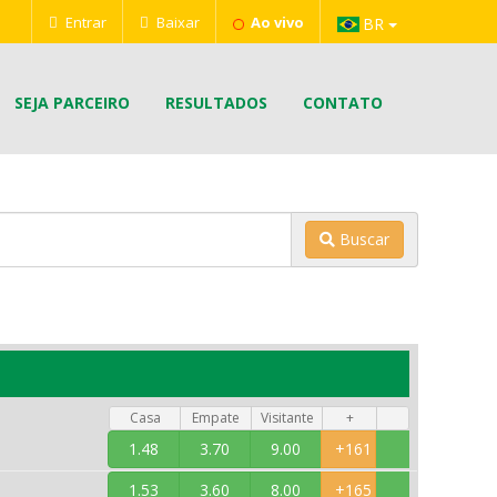
es e ganhe prêmios.
Entrar
Baixar
Ao vivo
BR
SEJA PARCEIRO
RESULTADOS
CONTATO
Buscar
Casa
Empate
Visitante
+
1.48
3.70
9.00
+161
1.53
3.60
8.00
+165