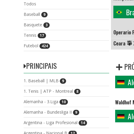
Todos
Bra
Baseball
9
Basquete
3
Operario F
Tennis
17
Ceara
Futebol
424
PRINCIPAIS
PRÓ
Al
1. Baseball | MLB
9
1. Tenis | ATP - Montreal
8
Alemanha - 3.Liga
Waldhof 
10
Alemanha - Bundesliga II
9
Al
Argentina - Liga Profesional
14
Argentina - Nacional B
12