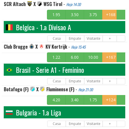
SCR Altach
X
WSG Tirol
-
Hoje 14:30
1.95
3.50
3.75
+168
Belgica - 1.a Divisao A
Casa
Empate
Visitante
+
Club Brugge
X
KV Kortrijk
-
Hoje 15:45
1.22
6.00
10.00
+167
Brasil - Serie A1 - Feminino
Casa
Empate
Visitante
+
Botafogo (F)
X
Fluminense (F)
-
Hoje 21:30
4.20
3.40
1.75
+124
Bulgaria - 1.a Liga
Casa
Empate
Visitante
+