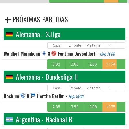
PRÓXIMAS PARTIDAS
Alemanha - 3.Liga
Casa
Empate
Visitante
+
Waldhof Mannheim
X
Fortuna Dusseldorf
-
Hoje 14:00
3.00
3.60
2.05
+174
Alemanha - Bundesliga II
Casa
Empate
Visitante
+
Bochum
X
Hertha Berlim
-
Hoje 15:30
2.35
3.50
2.88
+175
Argentina - Nacional B