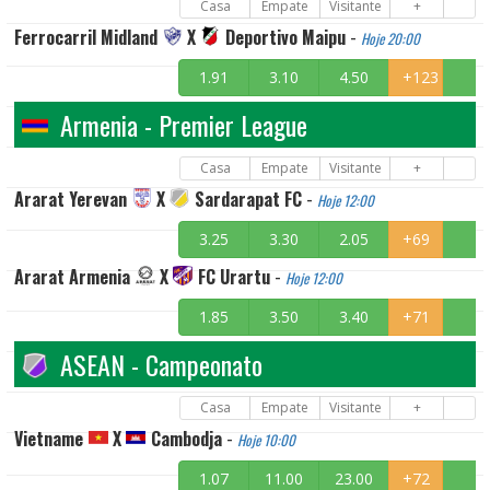
Casa
Empate
Visitante
+
Ferrocarril Midland
X
Deportivo Maipu
-
Hoje 20:00
1.91
3.10
4.50
+123
Armenia - Premier League
Casa
Empate
Visitante
+
Ararat Yerevan
X
Sardarapat FC
-
Hoje 12:00
3.25
3.30
2.05
+69
Ararat Armenia
X
FC Urartu
-
Hoje 12:00
1.85
3.50
3.40
+71
ASEAN - Campeonato
Casa
Empate
Visitante
+
Vietname
X
Cambodja
-
Hoje 10:00
1.07
11.00
23.00
+72