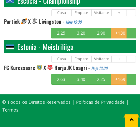
Escocia - Championship
Casa
Empate
Visitante
+
Partick
X
Livingston
-
Hoje 15:30
2.25
3.20
2.90
+130
Estonia - Meistriliiga
Casa
Empate
Visitante
+
FC Kuressaare
X
Harju JK Laagri
-
Hoje 13:00
2.63
3.40
2.25
+169
©
Todos os Direitos Reservados |
Políticas de Privacidade
|
Termos