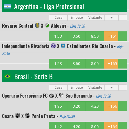
Argentina - Liga Profesional
Casa
Empate
Visitante
+
Rosario Central
X
Aldosivi
-
Hoje 19:30
1.53
3.60
8.50
+161
Independiente Rivadavia
X
Estudiantes Rio Cuarto
-
Hoje
21:45
1.53
3.60
8.00
+165
Brasil - Serie B
Casa
Empate
Visitante
+
Operario Ferroviario FC
X
Sao Bernardo
-
Hoje 19:30
1.95
3.20
4.20
+166
Ceara
X
Ponte Preta
-
Hoje 20:30
1.42
4.20
8.00
+164