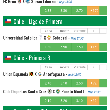
FC Brno
X
Slovan Liberec
-
Hoje 14:00
2.38
3.30
2.70
+176
Chile - Liga de Primera
Casa
Empate
Visitante
+
Universidad Catolica
X
Cobresal
-
Hoje 21:30
1.30
5.50
7.50
+169
Chile - Primera B
Casa
Empate
Visitante
+
Union Espanola
X
Antofagasta
-
Hoje 19:00
2.40
3.10
2.60
+72
Club Deportes Santa Cruz
X
Puerto Montt
-
Hoje 21:30
2.10
3.20
3.10
+69