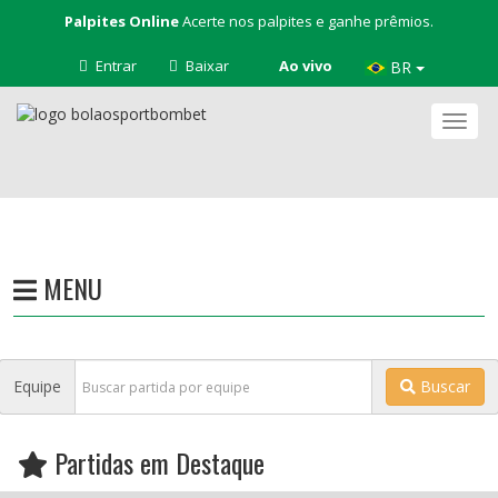
Palpites Online
Acerte nos palpites e ganhe prêmios.
Entrar
Baixar
Ao vivo
BR
Nave
MENU
Equipe
Buscar
Partidas em Destaque