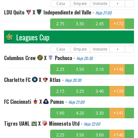
Casa
Empate
Visitante
+
LDU Quito
X
Independiente del Valle
-
Hoje 21:00
2.75
3.30
2.45
+172
Leagues Cup
Casa
Empate
Visitante
+
Columbus Crew
X
Pachuca
-
Hoje 20:30
2.25
3.50
3.10
+143
Charlotte FC
X
Atlas
-
Hoje 20:30
2.15
3.25
3.40
+139
FC Cincinnati
X
Pumas
-
Hoje 21:00
1.90
4.20
3.30
+141
Tigres UANL
X
Minnesota Utd
-
Hoje 22:00
2.25
3.50
3.00
+140